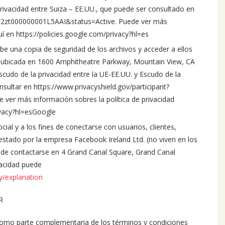
privacidad entre Suiza – EE.UU., que puede ser consultado en
d=a2zt000000001L5AAI&status=Active. Puede ver más
uí en https://policies.google.com/privacy?hl=es
be una copia de seguridad de los archivos y acceder a ellos
C, ubicada en 1600 Amphitheatre Parkway, Mountain View, CA
scudo de la privacidad entre la UE-EE.UU. y Escudo de la
nsultar en https://www.privacyshield.gov/participant?
ver más información sobres la política de privacidad
ivacy?hl=esGoogle
cial y a los fines de conectarse con usuarios, clientes,
restado por la empresa Facebook Ireland Ltd. (no viven en los
de contactarse en 4 Grand Canal Square, Grand Canal
ivacidad puede
y/explanation
R
omo parte complementaria de los términos y condiciones