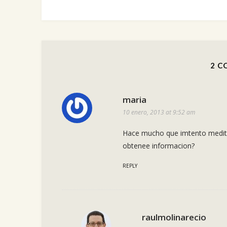
2 C
maria
10 enero, 2013 at 9:52 am
Hace mucho que imtento medita
obtenee informacion?
REPLY
raulmolinarecio