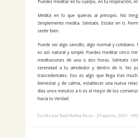
Puedes meditar en tu cuerpo, en tu respiración, e
Medita en lo que quieras al principio. No ten
Simplemente medita. Siéntate. Estate en ti. Per
sentir bien.
Puede ser algo sencillo, algo normal y cotidiano
es así: natural y simple. Puedes meditar cinco m
meditaciones de una o dos horas. Siéntate có
serenidad a tu alrededor y dentro de ti. No pa
trascedentales. Eso es algo que llega tras muc
bienestar y de calma, establecer una nueva rela
días unos minutos a ti es el mejor de los comien
hacia tu Verdad.
Escrito por
Raúl Molina Recio
-
23 agosto, 2012
-
941